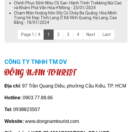
Chinh Phục Đỉnh Nhìu Cồ San: Hành Trình Trekking Núi Cao
và Khám Phá Văn Hóa H'Mông - 23/01/2024
Chạm Nhìn Hoàng Hôn Đồi Cỏ Cháy Ba Quáng: Hòa Mình
Trong Vẻ Đẹp Tình Lang Ở Xã Vĩnh Quang, Hạ Lang, Cao
Bằng - 18/01/2024
Page 1 / 4
1
2
3
4
Next
Last
CÔNG TY TNHH TM DV
ĐÔNG NAM TOURIST
Địa chỉ
: 97 Trần Quang Diệu, phường Cầu Kiệu, TP. HCM
Hotline
: 0903.77.88.66
0938823507
Tel
:
Website:
www.dongnamtourist.com