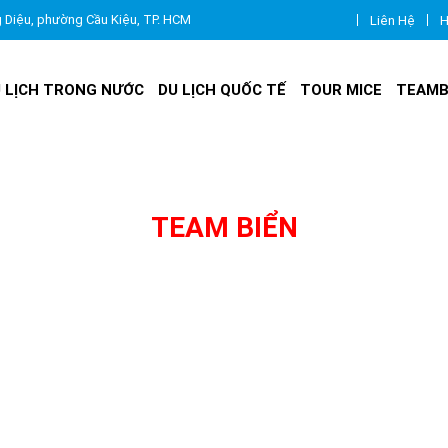
g Diệu, phường Cầu Kiệu, TP. HCM
Liên Hệ
H
 LỊCH TRONG NƯỚC
DU LỊCH QUỐC TẾ
TOUR MICE
TEAMB
TEAM BIỂN