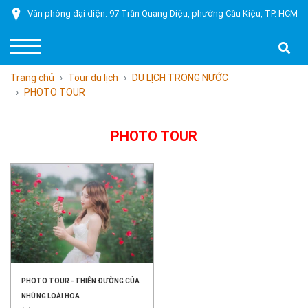
Văn phòng đại diện: 97 Trần Quang Diệu, phường Cầu Kiệu, TP. HCM
Trang chủ
Tour du lịch
DU LỊCH TRONG NƯỚC
PHOTO TOUR
PHOTO TOUR
PHOTO TOUR - THIÊN ĐƯỜNG CỦA
NHỮNG LOÀI HOA