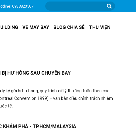
otline: 0938823507
UILDING
VÉ MÁY BAY
BLOG CHIA SẺ
THƯ VIỆN
I BỊ HƯ HỎNG SAU CHUYẾN BAY
ý ký gửi bị hư hỏng, quy trình xử lý thường tuân theo các
ntreal Convention 1999) – văn bản điều chỉnh trách nhiệm
uốc tế.
 KHÁM PHÁ - TP.HCM/MALAYSIA