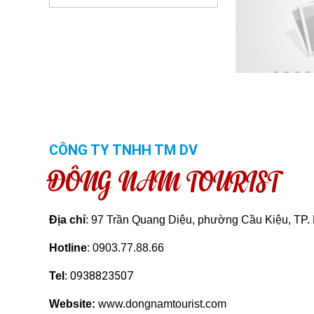
CÔNG TY TNHH TM DV
ĐÔNG NAM TOURIST
Địa chỉ
: 97 Trần Quang Diệu, phường Cầu Kiệu, TP
Hotline
: 0903.77.88.66
0938823507
Tel
:
Website:
www.dongnamtourist.com