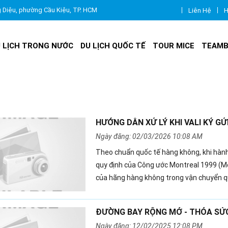
g Diệu, phường Cầu Kiệu, TP. HCM
Liên Hệ
H
 LỊCH TRONG NƯỚC
DU LỊCH QUỐC TẾ
TOUR MICE
TEAMB
HƯỚNG DẪN XỬ LÝ KHI VALI KÝ GỬ
Ngày đăng: 02/03/2026 10:08 AM
Theo chuẩn quốc tế hàng không, khi hành l
quy định của Công ước Montreal 1999 (Mo
của hãng hàng không trong vận chuyển q
ĐƯỜNG BAY RỘNG MỞ - THỎA SỨC
Ngày đăng: 12/02/2025 12:08 PM