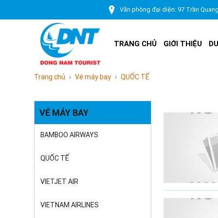
Văn phòng đại diện: 97 Trần Quan
TRANG CHỦ
GIỚI THIỆU
DU
Trang chủ
Vé máy bay
QUỐC TẾ
VÉ MÁY BAY
BAMBOO AIRWAYS
QUỐC TẾ
VIETJET AIR
VIETNAM AIRLINES