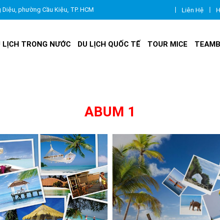
g Diệu, phường Cầu Kiệu, TP. HCM
Liên Hệ
H
 LỊCH TRONG NƯỚC
DU LỊCH QUỐC TẾ
TOUR MICE
TEAMB
ABUM 1