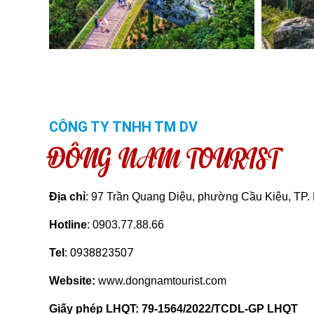
CÔNG TY TNHH TM DV
ĐÔNG NAM TOURIST
Địa chỉ
: 97 Trần Quang Diệu, phường Cầu Kiệu, TP
Hotline
: 0903.77.88.66
0938823507
Tel
:
Website:
www.dongnamtourist.com
Giấy phép LHQT:
79-1564/2022/TCDL-GP LHQT